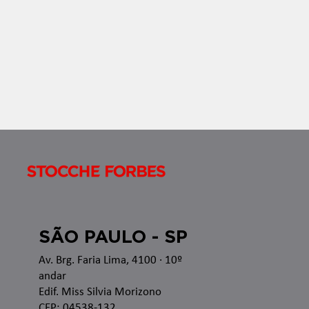
SÃO PAULO - SP
Av. Brg. Faria Lima, 4100
· 10º
andar
Edif. Miss Silvia Morizono
CEP: 04538-132