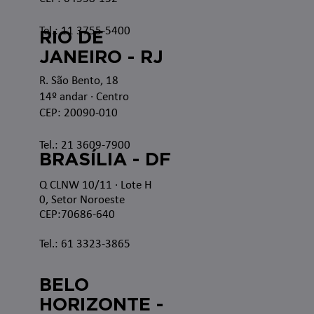
Tel.: 11 3755-5400
RIO DE
JANEIRO - RJ
R. São Bento, 18
14º andar · Centro
CEP: 20090-010
Tel.: 21 3609-7900
BRASÍLIA - DF
Q CLNW 10/11 · Lote H
0, Setor Noroeste
CEP:70686-640
Tel.: 61 3323-3865
BELO
HORIZONTE -