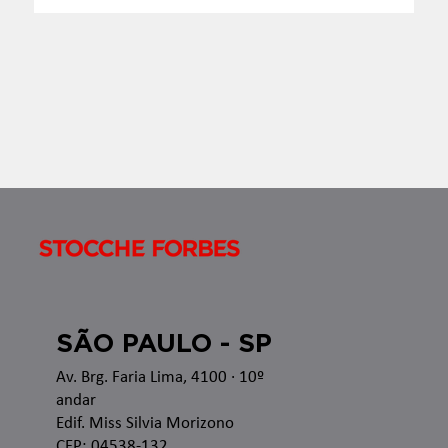
Boletim InformaTax - 07/2026 - S1
Apresentamos o Boletim InformaTax, informativo
semanal com os temas que estão sendo discutidos
nas esferas administrativa e judicial, bem como as
recentes alterações legislativas e regulamentares
no â
SÃO PAULO - SP
Av. Brg. Faria Lima, 4100
· 10º
andar
Edif. Miss Silvia Morizono
CEP: 04538-132