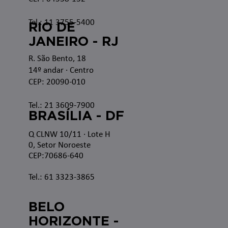
Tel.: 11 3755-5400
RIO DE
JANEIRO - RJ
R. São Bento, 18
14º andar · Centro
CEP: 20090-010
Tel.: 21 3609-7900
BRASÍLIA - DF
Q CLNW 10/11 · Lote H
0, Setor Noroeste
CEP:70686-640
Tel.: 61 3323-3865
BELO
HORIZONTE -