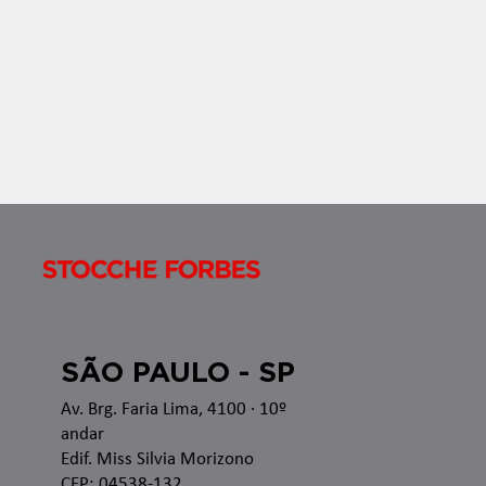
SÃO PAULO - SP
Av. Brg. Faria Lima, 4100
· 10º
andar
Edif. Miss Silvia Morizono
CEP: 04538-132