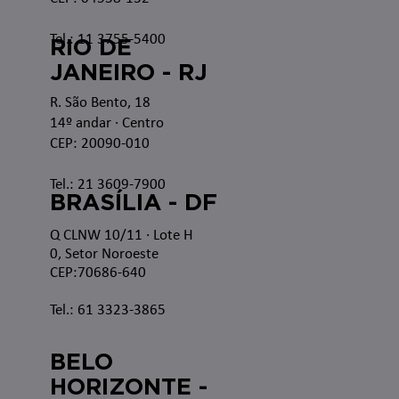
Tel.: 11 3755-5400
RIO DE
JANEIRO - RJ
R. São Bento, 18
14º andar · Centro
CEP: 20090-010
Tel.: 21 3609-7900
BRASÍLIA - DF
Q CLNW 10/11 · Lote H
0, Setor Noroeste
CEP:70686-640
Tel.: 61 3323-3865
BELO
HORIZONTE -