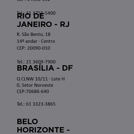
Tel.: 11 3755-5400
RIO DE
JANEIRO - RJ
R. São Bento, 18
14º andar · Centro
CEP: 20090-010
Tel.: 21 3609-7900
BRASÍLIA - DF
Q CLNW 10/11 · Lote H
0, Setor Noroeste
CEP:70686-640
Tel.: 61 3323-3865
BELO
HORIZONTE -