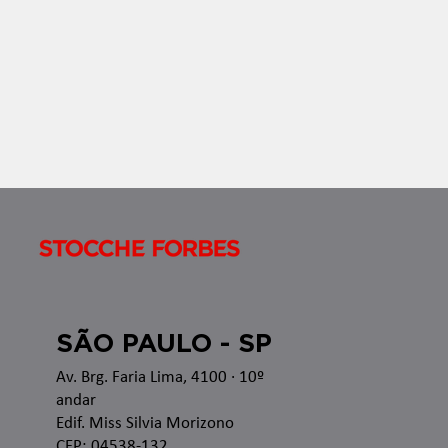
no â
SÃO PAULO - SP
Av. Brg. Faria Lima, 4100
· 10º
andar
Edif. Miss Silvia Morizono
CEP: 04538-132