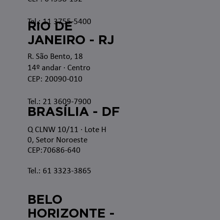
Tel.: 11 3755-5400
RIO DE
JANEIRO - RJ
R. São Bento, 18
14º andar · Centro
CEP: 20090-010
Tel.: 21 3609-7900
BRASÍLIA - DF
Q CLNW 10/11 · Lote H
0, Setor Noroeste
CEP:70686-640
Tel.: 61 3323-3865
BELO
HORIZONTE -