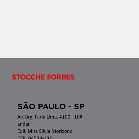
no â
SÃO PAULO - SP
Av. Brg. Faria Lima, 4100
· 10º
andar
Edif. Miss Silvia Morizono
CEP: 04538-132