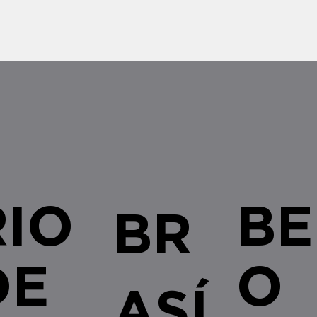
RIO
BE
BR
DE
O
ASÍ