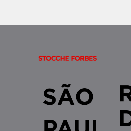
âmbito do SFI/SF
SÃO
PAUL