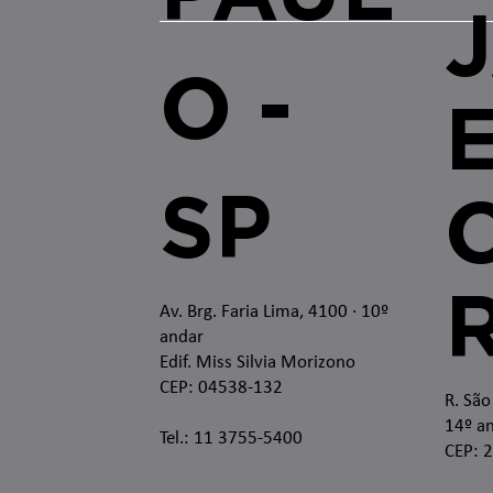
O -
SP
O
Av. Brg. Faria Lima, 4100
· 10º
andar
Edif. Miss Silvia Morizono
CEP: 04538-132
R. São
14º an
Tel.: 11 3755-5400
CEP: 