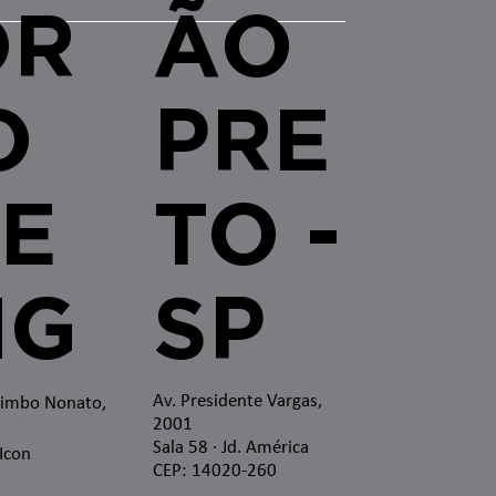
OR
ÃO
O
PRE
E
TO -
MG
SP
Av. Presidente Vargas,
zimbo Nonato,
2001
Sala 58 · Jd. América
 Icon
CEP: 14020-260