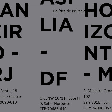
JAN
H
Política de Privacidade
LIA
EIR
IZ
-
 -
NT
RJ
- 
DF
 Bento, 18
R. Ministro Oro
dar · Centro
102
Q CLNW 10/11 · Lote H
20090-010
Sala 801B · Edif.
0, Setor Noroeste
CEP: 34006-053
CEP:70686-640