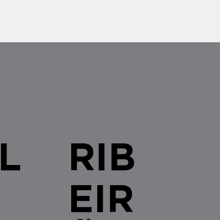
L
RIB
EIR