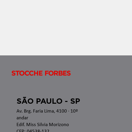
no â
SÃO PAULO - SP
Av. Brg. Faria Lima, 4100
· 10º
andar
Edif. Miss Silvia Morizono
CEP: 04538-132