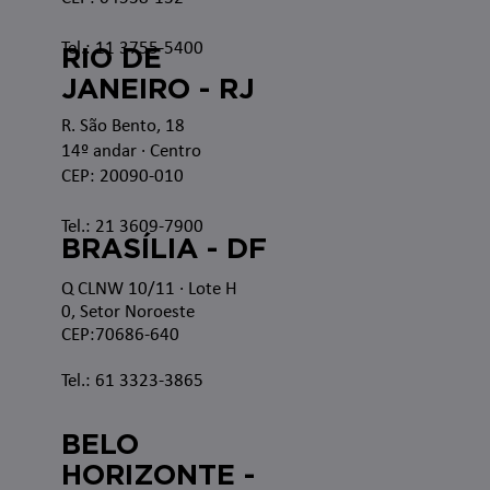
Tel.: 11 3755-5400
RIO DE
JANEIRO - RJ
R. São Bento, 18
14º andar · Centro
CEP: 20090-010
Tel.: 21 3609-7900
BRASÍLIA - DF
Q CLNW 10/11 · Lote H
0, Setor Noroeste
CEP:70686-640
Tel.: 61 3323-3865
BELO
HORIZONTE -