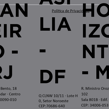
JAN
H
Política de Privacidade
LIA
EIR
IZ
-
 -
NT
RJ
- 
DF
 Bento, 18
R. Ministro Oro
dar · Centro
102
Q CLNW 10/11 · Lote H
20090-010
Sala 801B · Edif.
0, Setor Noroeste
CEP: 34006-053
CEP:70686-640