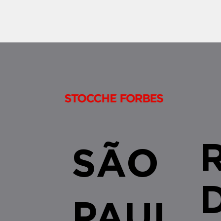
âmbito do SFI/SF
SÃO
PAUL