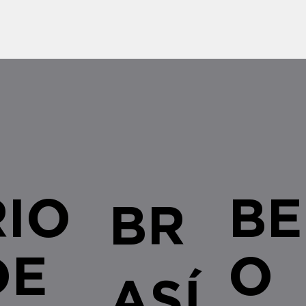
RIO
BE
BR
DE
O
ASÍ