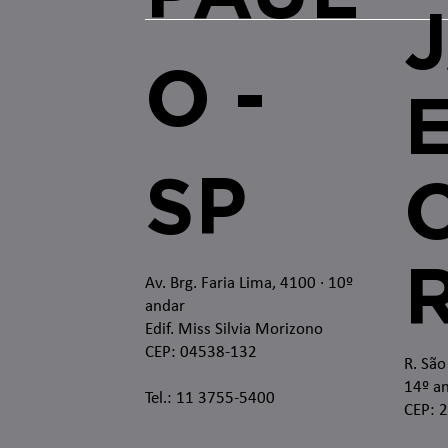
O -
SP
O
Av. Brg. Faria Lima, 4100
· 10º
andar
Edif. Miss Silvia Morizono
CEP: 04538-132
R. São
14º an
Tel.: 11 3755-5400
CEP: 