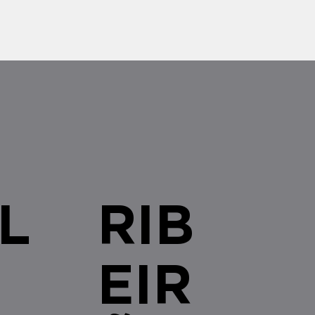
L
RIB
EIR