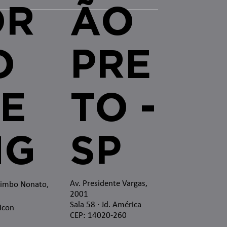
OR
ÃO
O
PRE
E
TO -
MG
SP
Av. Presidente Vargas,
zimbo Nonato,
2001
Sala 58 · Jd. América
 Icon
CEP: 14020-260