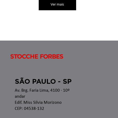
Ver mais
SÃO PAULO - SP
Av. Brg. Faria Lima, 4100
· 10º
andar
Edif. Miss Silvia Morizono
CEP: 04538-132