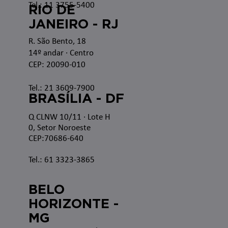
Tel.: 11 3755-5400
RIO DE
JANEIRO - RJ
R. São Bento, 18
14º andar · Centro
CEP: 20090-010
Tel.: 21 3609-7900
BRASÍLIA - DF
Q CLNW 10/11 · Lote H
0, Setor Noroeste
CEP:70686-640
Tel.: 61 3323-3865
BELO
HORIZONTE -
MG