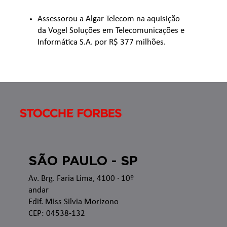
Assessorou a Algar Telecom na aquisição
da Vogel Soluções em Telecomunicações e
Informática S.A. por R$ 377 milhões.
SÃO PAULO - SP
Av. Brg. Faria Lima, 4100
· 10º
andar
Edif. Miss Silvia Morizono
CEP: 04538-132