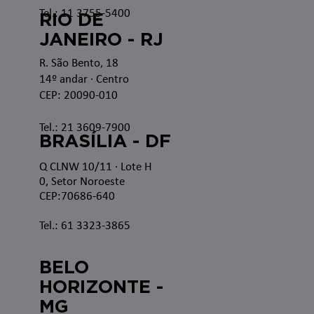
Tel.: 11 3755-5400
RIO DE
JANEIRO - RJ
R. São Bento, 18
14º andar · Centro
CEP: 20090-010
Tel.: 21 3609-7900
BRASÍLIA - DF
Q CLNW 10/11 · Lote H
0, Setor Noroeste
CEP:70686-640
Tel.: 61 3323-3865
BELO
HORIZONTE -
MG