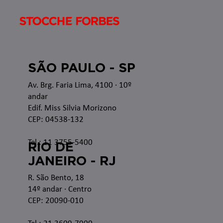
SÃO PAULO - SP
Av. Brg. Faria Lima, 4100
· 10º
andar
Edif. Miss Silvia Morizono
CEP: 04538-132
Tel.: 11 3755-5400
RIO DE
JANEIRO - RJ
R. São Bento, 18
14º andar · Centro
CEP: 20090-010