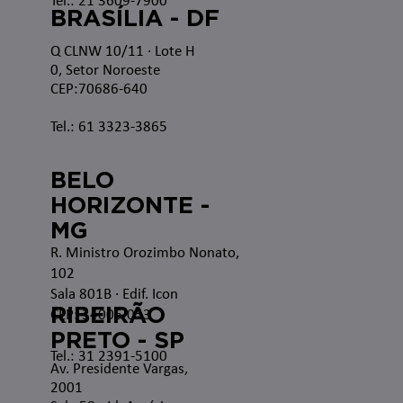
Tel.: 21 3609-7900
BRASÍLIA - DF
Q CLNW 10/11 · Lote H
0, Setor Noroeste
CEP:70686-640
Tel.: 61 3323-3865
BELO
HORIZONTE -
MG
R. Ministro Orozimbo Nonato,
102
Sala 801B · Edif. Icon
RIBEIRÃO
CEP: 34006-053
PRETO - SP
Tel.: 31 2391-5100
Av. Presidente Vargas,
2001