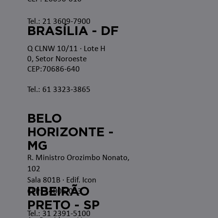
Tel.: 21 3609-7900
BRASÍLIA - DF
Q CLNW 10/11 · Lote H
0, Setor Noroeste
CEP:70686-640
Tel.: 61 3323-3865
BELO
HORIZONTE -
MG
R. Ministro Orozimbo Nonato,
102
Sala 801B · Edif. Icon
RIBEIRÃO
CEP: 34006-053
PRETO - SP
Tel.: 31 2391-5100