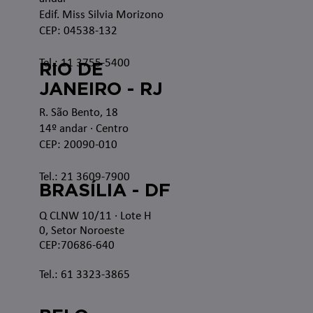
Edif. Miss Silvia Morizono
CEP: 04538-132
Tel.: 11 3755-5400
RIO DE
JANEIRO - RJ
R. São Bento, 18
14º andar · Centro
CEP: 20090-010
Tel.: 21 3609-7900
BRASÍLIA - DF
Q CLNW 10/11 · Lote H
0, Setor Noroeste
CEP:70686-640
Tel.: 61 3323-3865