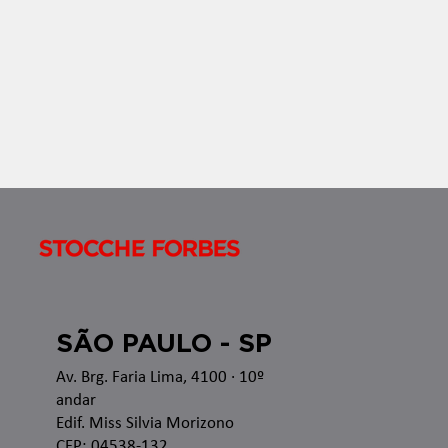
nas esferas administrativa e judicial, bem como as
recentes alterações legislativas e regulamentares
no â
SÃO PAULO - SP
Av. Brg. Faria Lima, 4100
· 10º
andar
Edif. Miss Silvia Morizono
CEP: 04538-132