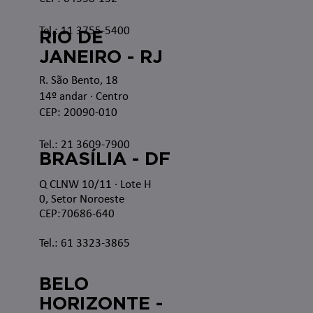
Tel.: 11 3755-5400
RIO DE
JANEIRO - RJ
R. São Bento, 18
14º andar · Centro
CEP: 20090-010
Tel.: 21 3609-7900
BRASÍLIA - DF
Q CLNW 10/11 · Lote H
0, Setor Noroeste
CEP:70686-640
Tel.: 61 3323-3865
BELO
HORIZONTE -