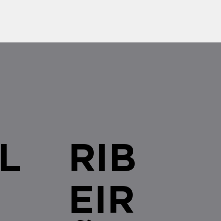
L
RIB
EIR