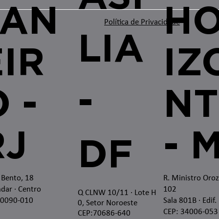
JAN
H
Política de Privacidade
LIA
EIR
IZ
-
 -
NT
RJ
- 
DF
 Bento, 18
R. Ministro Oro
dar · Centro
102
Q CLNW 10/11 · Lote H
20090-010
Sala 801B · Edif.
0, Setor Noroeste
CEP: 34006-053
CEP:70686-640