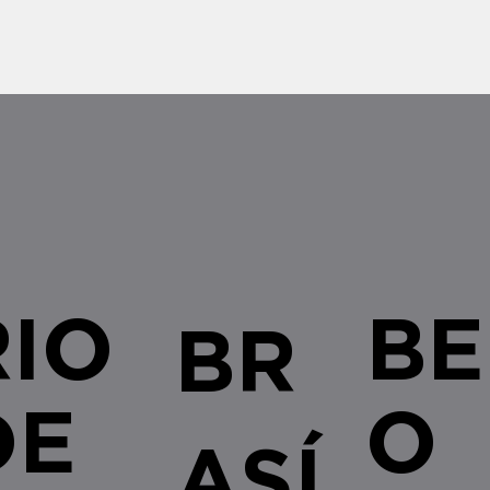
RIO
BE
BR
DE
O
ASÍ