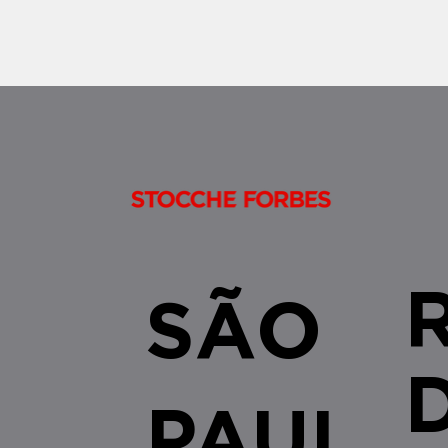
âmbito do SFI/SF
SÃO
PAUL