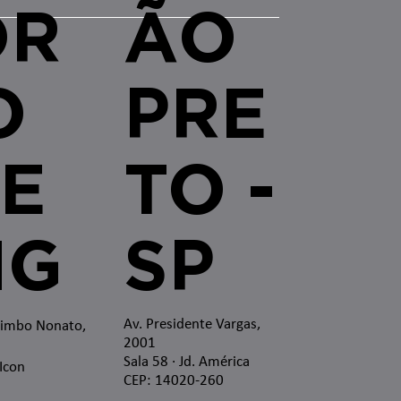
OR
ÃO
O
PRE
E
TO -
MG
SP
Av. Presidente Vargas,
zimbo Nonato,
2001
Sala 58 · Jd. América
 Icon
CEP: 14020-260