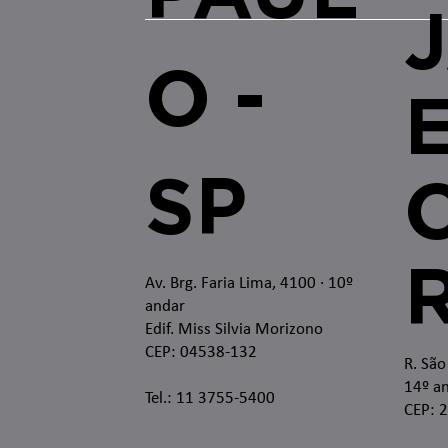
O -
SP
O
Av. Brg. Faria Lima, 4100
· 10º
andar
Edif. Miss Silvia Morizono
CEP: 04538-132
R. São
14º an
Tel.: 11 3755-5400
CEP: 