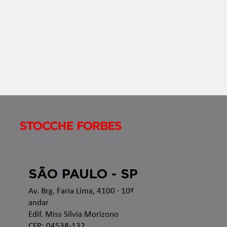
nas esferas administrativa e judicial, bem como as
recentes alterações legislativas e regulamentares
no â
SÃO PAULO - SP
Av. Brg. Faria Lima, 4100
· 10º
andar
Edif. Miss Silvia Morizono
CEP: 04538-132