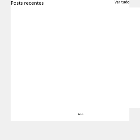
Ver tudo
Posts recentes
Boletim InformaTax - 07/2026 - S1
Apresentamos o Boletim InformaTax, informativo
semanal com os temas que estão sendo discutidos