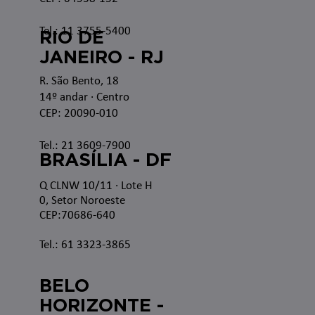
Tel.: 11 3755-5400
RIO DE
JANEIRO - RJ
R. São Bento, 18
14º andar · Centro
CEP: 20090-010
Tel.: 21 3609-7900
BRASÍLIA - DF
Q CLNW 10/11 · Lote H
0, Setor Noroeste
CEP:70686-640
Tel.: 61 3323-3865
BELO
HORIZONTE -