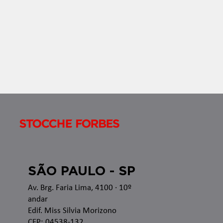
Apresentamos o Boletim InformaTax, informativo
semanal com os temas que estão sendo discutidos
nas esferas administrativa e judicial, bem como as
recentes alterações legislativas e regulamentares
no â
SÃO PAULO - SP
Av. Brg. Faria Lima, 4100
· 10º
andar
Edif. Miss Silvia Morizono
CEP: 04538-132