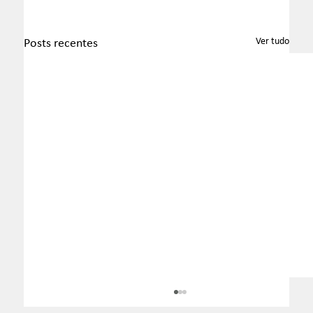
Ver tudo
Posts recentes
Boletim InformaTax - 07/2026 - S1