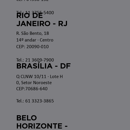
Tel.: 11 3755-5400
RIO DE
JANEIRO - RJ
R. São Bento, 18
14º andar · Centro
CEP: 20090-010
Tel.: 21 3609-7900
BRASÍLIA - DF
Q CLNW 10/11 · Lote H
0, Setor Noroeste
CEP:70686-640
Tel.: 61 3323-3865
BELO
HORIZONTE -