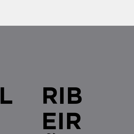
s brasileiras com qualquer
L
RIB
EIR