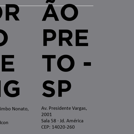
OR
ÃO
O
PRE
E
TO -
MG
SP
Av. Presidente Vargas,
zimbo Nonato,
2001
Sala 58 · Jd. América
 Icon
CEP: 14020-260