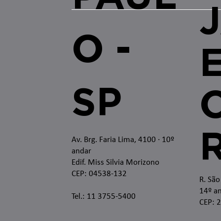
O -
SP
O
Av. Brg. Faria Lima, 4100
· 10º
andar
Edif. Miss Silvia Morizono
CEP: 04538-132
R. São
14º an
Tel.: 11 3755-5400
CEP: 