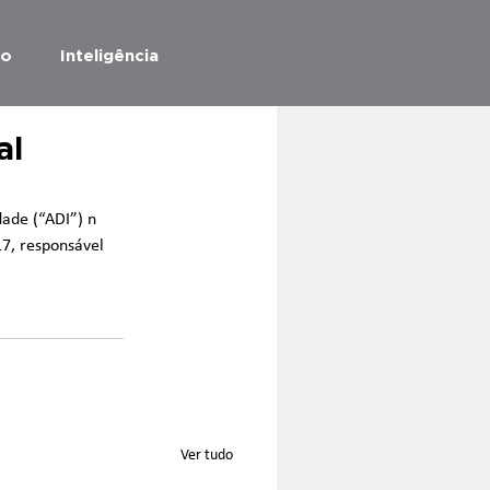
ão
Inteligência
al
dade (“ADI”) n 
17, responsável 
Ver tudo