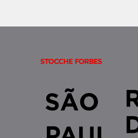
alienações fiduciárias celebradas no
âmbito do SFI/SF
SÃO
PAUL