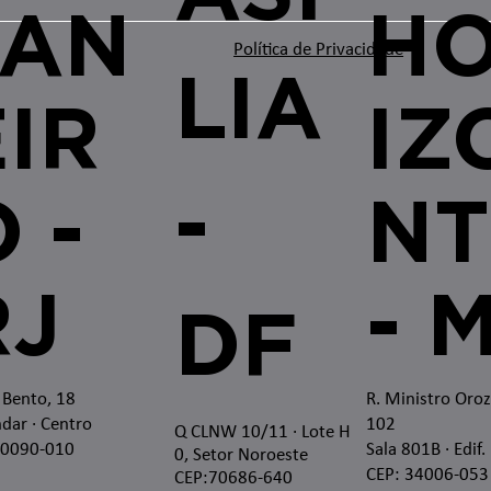
JAN
H
Política de Privacidade
LIA
EIR
IZ
-
 -
NT
RJ
- 
DF
 Bento, 18
R. Ministro Oro
dar · Centro
102
Q CLNW 10/11 · Lote H
20090-010
Sala 801B · Edif.
0, Setor Noroeste
CEP: 34006-053
CEP:70686-640