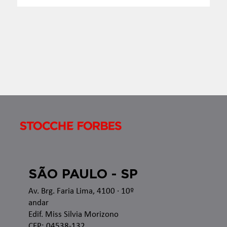
Boletim InformaTax - 07/2026 - S1
Apresentamos o Boletim InformaTax, informativo
semanal com os temas que estão sendo discutidos
nas esferas administrativa e judicial, bem como as
recentes alterações legislativas e regulamentares
no â
SÃO PAULO - SP
Av. Brg. Faria Lima, 4100
· 10º
andar
Edif. Miss Silvia Morizono
CEP: 04538-132