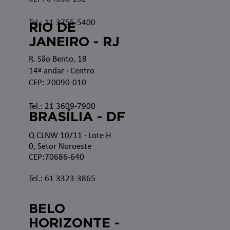
Tel.: 11 3755-5400
RIO DE
JANEIRO - RJ
R. São Bento, 18
14º andar · Centro
CEP: 20090-010
Tel.: 21 3609-7900
BRASÍLIA - DF
Q CLNW 10/11 · Lote H
0, Setor Noroeste
CEP:70686-640
Tel.: 61 3323-3865
BELO
HORIZONTE -