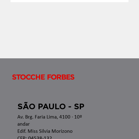
Apresentamos o Boletim InformaTax, informativo
semanal com os temas que estão sendo discutidos
nas esferas administrativa e judicial, bem como as
recentes alterações legislativas e regulamentares
no â
SÃO PAULO - SP
Av. Brg. Faria Lima, 4100
· 10º
andar
Edif. Miss Silvia Morizono
CEP: 04538-132