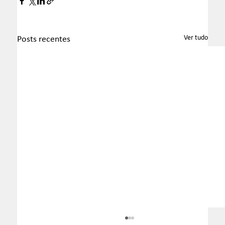
Ver tudo
Posts recentes
Boletim InformaTax - 07/2026 - S1