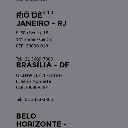
Tel.: 11 3755-5400
RIO DE
JANEIRO - RJ
R. São Bento, 18
14º andar · Centro
CEP: 20090-010
Tel.: 21 3609-7900
BRASÍLIA - DF
Q CLNW 10/11 · Lote H
0, Setor Noroeste
CEP:70686-640
Tel.: 61 3323-3865
BELO
HORIZONTE -