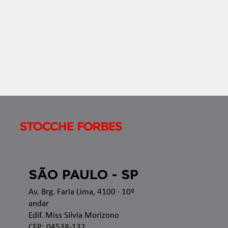
no â
SÃO PAULO - SP
Av. Brg. Faria Lima, 4100
· 10º
andar
Edif. Miss Silvia Morizono
CEP: 04538-132