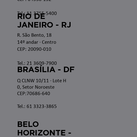
Tel.: 11 3755-5400
RIO DE
JANEIRO - RJ
R. São Bento, 18
14º andar · Centro
CEP: 20090-010
Tel.: 21 3609-7900
BRASÍLIA - DF
Q CLNW 10/11 · Lote H
0, Setor Noroeste
CEP:70686-640
Tel.: 61 3323-3865
BELO
HORIZONTE -