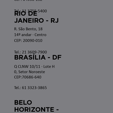
Tel.: 11 3755-5400
RIO DE
JANEIRO - RJ
R. São Bento, 18
14º andar · Centro
CEP: 20090-010
Tel.: 21 3609-7900
BRASÍLIA - DF
Q CLNW 10/11 · Lote H
0, Setor Noroeste
CEP:70686-640
Tel.: 61 3323-3865
BELO
HORIZONTE -