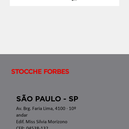
Boletim InformaTax - 07/2026 - S1
Apresentamos o Boletim InformaTax, informativo
semanal com os temas que estão sendo discutidos
nas esferas administrativa e judicial, bem como as
recentes alterações legislativas e regulamentares
no â
SÃO PAULO - SP
Av. Brg. Faria Lima, 4100
· 10º
andar
Edif. Miss Silvia Morizono
CEP: 04538-132