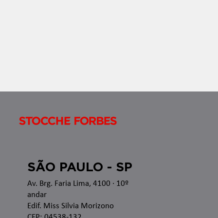
Apresentamos o Boletim InformaTax, informativo
semanal com os temas que estão sendo discutidos
nas esferas administrativa e judicial, bem como as
recentes alterações legislativas e regulamentares
no â
SÃO PAULO - SP
Av. Brg. Faria Lima, 4100
· 10º
andar
Edif. Miss Silvia Morizono
CEP: 04538-132