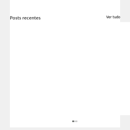
Ver tudo
Posts recentes
Boletim InformaTax - 07/2026 - S1