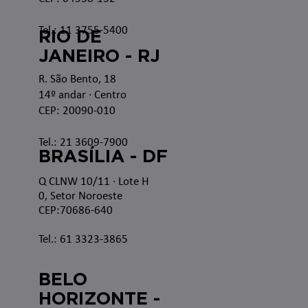
Tel.: 11 3755-5400
RIO DE
JANEIRO - RJ
R. São Bento, 18
14º andar · Centro
CEP: 20090-010
Tel.: 21 3609-7900
BRASÍLIA - DF
Q CLNW 10/11 · Lote H
0, Setor Noroeste
CEP:70686-640
Tel.: 61 3323-3865
BELO
HORIZONTE -