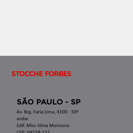
Apresentamos o Boletim InformaTax, informativo
semanal com os temas que estão sendo discutidos
nas esferas administrativa e judicial, bem como as
recentes alterações legislativas e regulamentares
no â
SÃO PAULO - SP
Av. Brg. Faria Lima, 4100
· 10º
andar
Edif. Miss Silvia Morizono
CEP: 04538-132