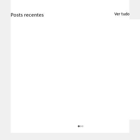
Ver tudo
Posts recentes
Boletim InformaTax - 07/2026 - S1