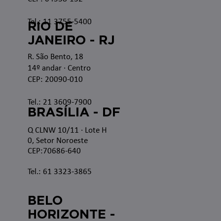
Tel.: 11 3755-5400
RIO DE
JANEIRO - RJ
R. São Bento, 18
14º andar · Centro
CEP: 20090-010
Tel.: 21 3609-7900
BRASÍLIA - DF
Q CLNW 10/11 · Lote H
0, Setor Noroeste
CEP:70686-640
Tel.: 61 3323-3865
BELO
HORIZONTE -