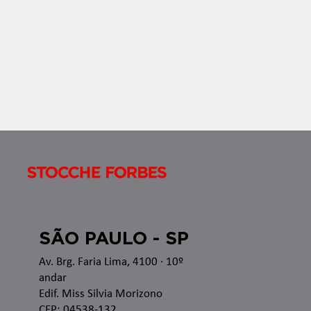
recentes alterações legislativas e regulamentares
no â
SÃO PAULO - SP
Av. Brg. Faria Lima, 4100
· 10º
andar
Edif. Miss Silvia Morizono
CEP: 04538-132