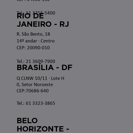
Tel.: 11 3755-5400
RIO DE
JANEIRO - RJ
R. São Bento, 18
14º andar · Centro
CEP: 20090-010
Tel.: 21 3609-7900
BRASÍLIA - DF
Q CLNW 10/11 · Lote H
0, Setor Noroeste
CEP:70686-640
Tel.: 61 3323-3865
BELO
HORIZONTE -