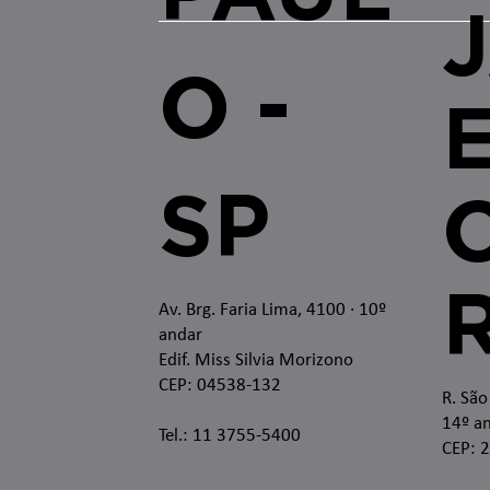
O -
SP
O
Av. Brg. Faria Lima, 4100
· 10º
andar
Edif. Miss Silvia Morizono
CEP: 04538-132
R. São
14º an
Tel.: 11 3755-5400
CEP: 