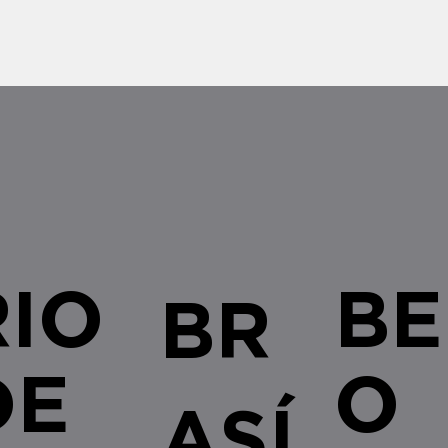
bem como as recentes alterações
urgente
legislativas e regulamentares no â
empresa
RIO
BE
BR
DE
O
ASÍ