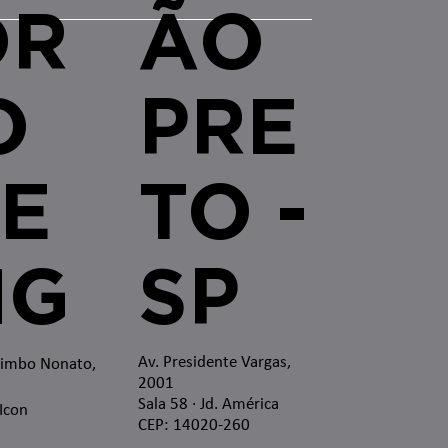
OR
ÃO
O
PRE
E
TO -
MG
SP
Av. Presidente Vargas,
zimbo Nonato,
2001
Sala 58 · Jd. América
 Icon
CEP: 14020-260