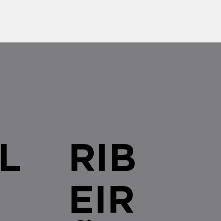
 cenário de compliance para
s brasileiras com qualquer
L
RIB
EIR