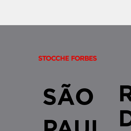
9.514/1997 não se restringe às
alienações fiduciárias celebradas no
âmbito do SFI/SF
SÃO
PAUL