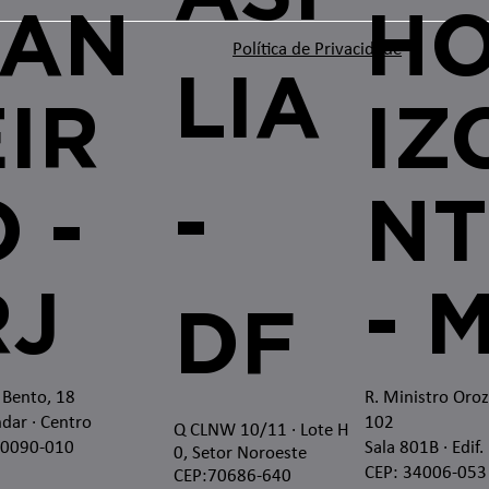
JAN
H
Política de Privacidade
LIA
EIR
IZ
-
 -
NT
RJ
- 
DF
 Bento, 18
R. Ministro Oro
dar · Centro
102
Q CLNW 10/11 · Lote H
20090-010
Sala 801B · Edif.
0, Setor Noroeste
CEP: 34006-053
CEP:70686-640