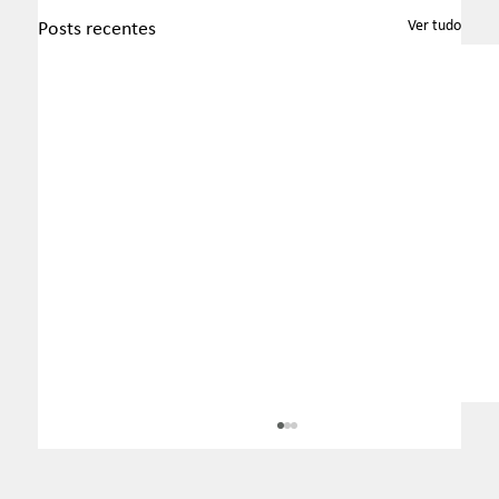
Ver tudo
Posts recentes
Boletim InformaTax - 07/2026 - S1
Apresentamos o Boletim InformaTax, informativo