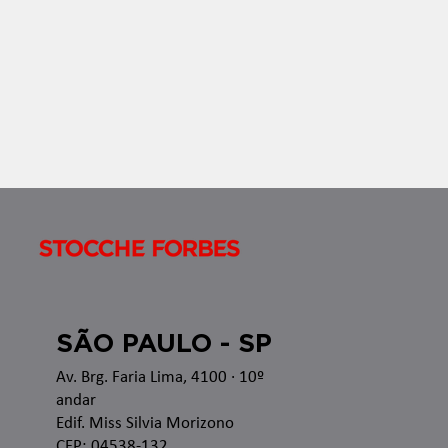
semanal com os temas que estão sendo discutidos
nas esferas administrativa e judicial, bem como as
recentes alterações legislativas e regulamentares
no â
SÃO PAULO - SP
Av. Brg. Faria Lima, 4100
· 10º
andar
Edif. Miss Silvia Morizono
CEP: 04538-132