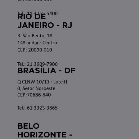
Tel.: 11 3755-5400
RIO DE
JANEIRO - RJ
R. São Bento, 18
14º andar · Centro
CEP: 20090-010
Tel.: 21 3609-7900
BRASÍLIA - DF
Q CLNW 10/11 · Lote H
0, Setor Noroeste
CEP:70686-640
Tel.: 61 3323-3865
BELO
HORIZONTE -