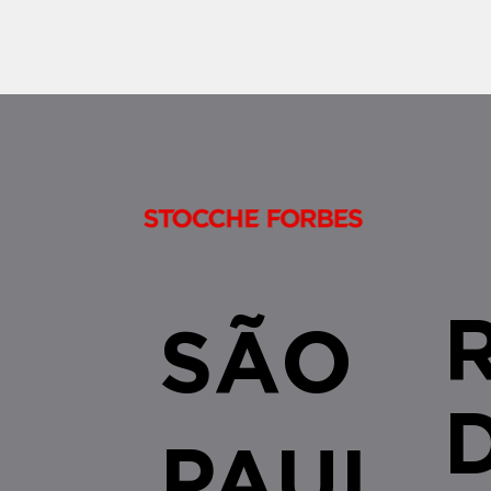
alienações fiduciárias celebradas no
âmbito do SFI/SF
SÃO
PAUL