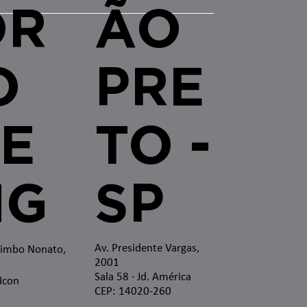
OR
ÃO
O
PRE
E
TO -
MG
SP
Av. Presidente Vargas,
zimbo Nonato,
2001
Sala 58 · Jd. América
 Icon
CEP: 14020-260