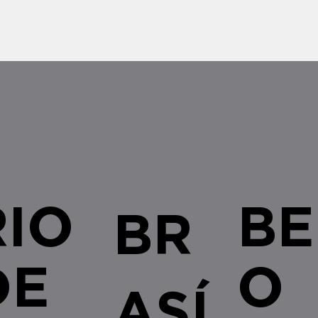
legislativas e regulamentares no â
empresa
RIO
BE
BR
DE
O
ASÍ