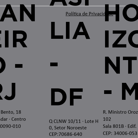
JAN
H
Política de Privacidade
LIA
EIR
IZ
-
 -
NT
RJ
- 
DF
 Bento, 18
R. Ministro Oro
dar · Centro
102
Q CLNW 10/11 · Lote H
20090-010
Sala 801B · Edif.
0, Setor Noroeste
CEP: 34006-053
CEP:70686-640