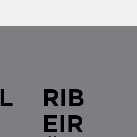
s brasileiras com qualquer
L
RIB
EIR