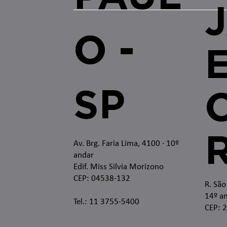
O -
SP
O
Av. Brg. Faria Lima, 4100
· 10º
andar
Edif. Miss Silvia Morizono
CEP: 04538-132
R. São
14º an
Tel.: 11 3755-5400
CEP: 