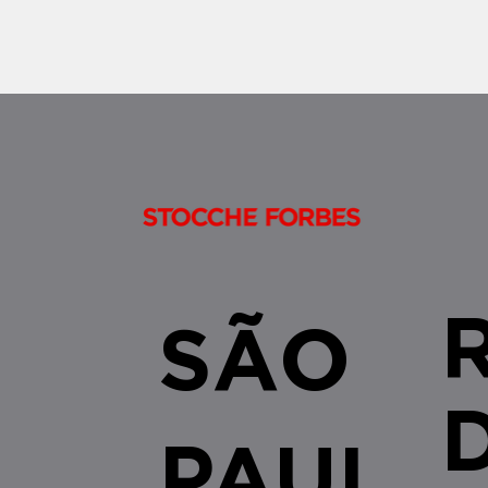
9.514/1997 não se restringe às
alienações fiduciárias celebradas no
âmbito do SFI/SF
SÃO
PAUL