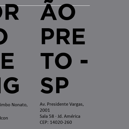
OR
ÃO
O
PRE
E
TO -
MG
SP
Av. Presidente Vargas,
zimbo Nonato,
2001
Sala 58 · Jd. América
 Icon
CEP: 14020-260