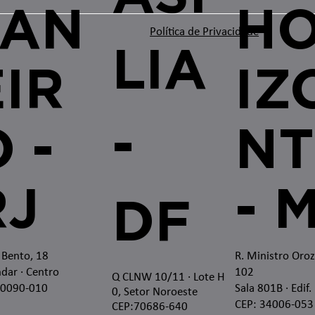
JAN
H
Política de Privacidade
LIA
EIR
IZ
-
 -
NT
RJ
- 
DF
 Bento, 18
R. Ministro Oro
dar · Centro
102
Q CLNW 10/11 · Lote H
20090-010
Sala 801B · Edif.
0, Setor Noroeste
CEP: 34006-053
CEP:70686-640