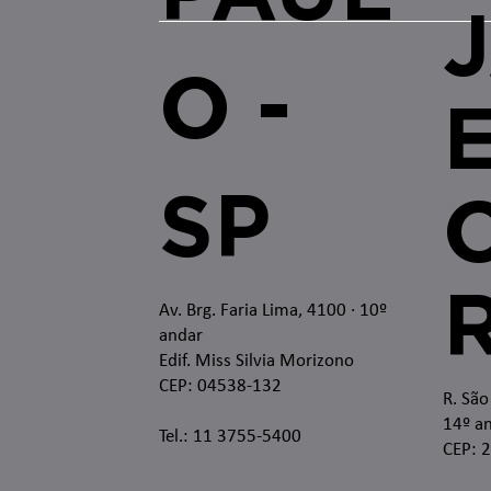
O -
SP
O
Av. Brg. Faria Lima, 4100
· 10º
andar
Edif. Miss Silvia Morizono
CEP: 04538-132
R. São
14º an
Tel.: 11 3755-5400
CEP: 