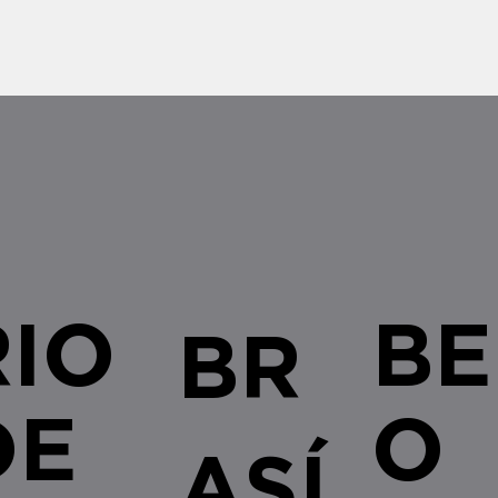
bem como as recentes alterações
urgente
legislativas e regulamentares no â
empresa
RIO
BE
BR
DE
O
ASÍ