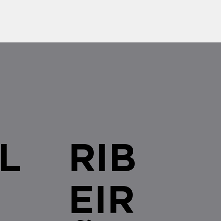
 cenário de compliance para
s brasileiras com qualquer
L
RIB
EIR