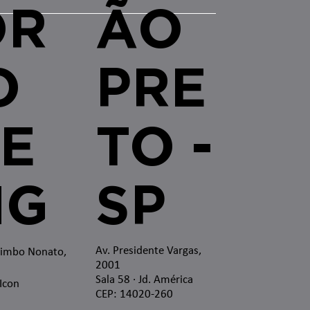
OR
ÃO
O
PRE
E
TO -
MG
SP
Av. Presidente Vargas,
zimbo Nonato,
2001
Sala 58 · Jd. América
 Icon
CEP: 14020-260