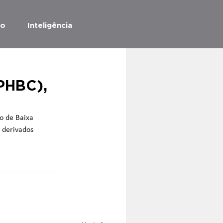
ão
Inteligência
o
PHBC),
o de Baixa 
 derivados 