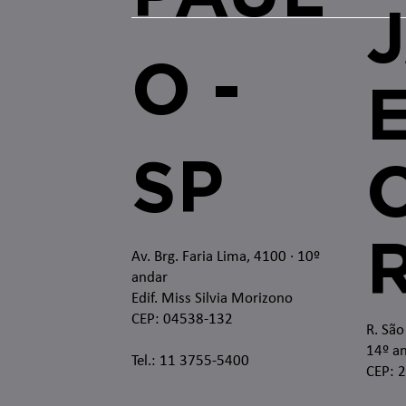
O -
SP
O
Av. Brg. Faria Lima, 4100
· 10º
andar
Edif. Miss Silvia Morizono
CEP: 04538-132
R. São
14º an
Tel.: 11 3755-5400
CEP: 