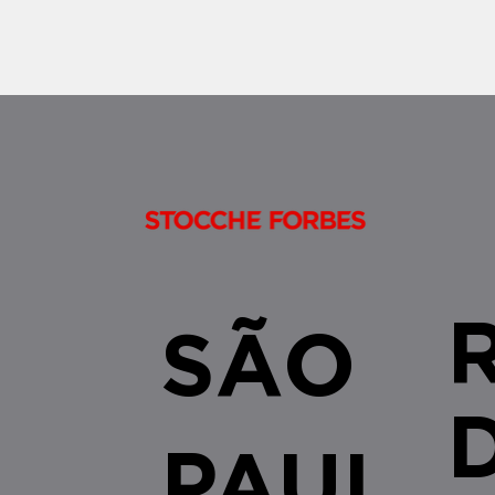
aplicação do art. 38 da Lei
9.514/1997 não se restringe às
alienações fiduciárias celebradas no
âmbito do SFI/SF
SÃO
PAUL