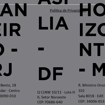
JAN
H
Política de Privacidade
LIA
EIR
IZ
-
 -
NT
RJ
- 
DF
 Bento, 18
R. Ministro Oro
dar · Centro
102
Q CLNW 10/11 · Lote H
20090-010
Sala 801B · Edif.
0, Setor Noroeste
CEP: 34006-053
CEP:70686-640