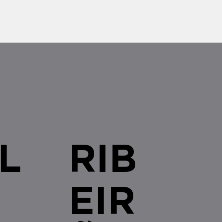
 Unidos cria um novo e
 cenário de compliance para
s brasileiras com qualquer
L
RIB
EIR