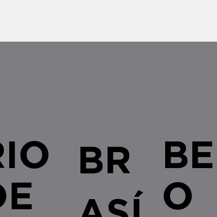
esferas administrativa e judicial,
Estados
bem como as recentes alterações
urgente
legislativas e regulamentares no â
empresa
RIO
BE
BR
DE
O
ASÍ