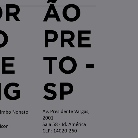
OR
ÃO
O
PRE
E
TO -
MG
SP
Av. Presidente Vargas,
zimbo Nonato,
2001
Sala 58 · Jd. América
 Icon
CEP: 14020-260