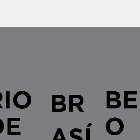
legislativas e regulamentares no â
empresa
RIO
BE
BR
DE
O
ASÍ