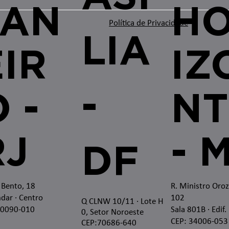
JAN
H
Política de Privacidade
LIA
EIR
IZ
-
 -
NT
RJ
- 
DF
 Bento, 18
R. Ministro Oro
dar · Centro
102
Q CLNW 10/11 · Lote H
20090-010
Sala 801B · Edif.
0, Setor Noroeste
CEP: 34006-053
CEP:70686-640