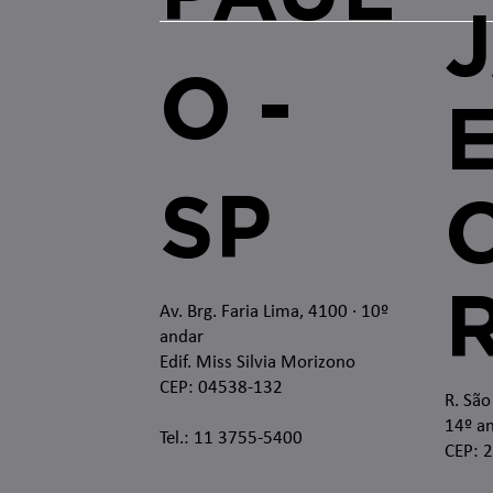
O -
SP
O
Av. Brg. Faria Lima, 4100
· 10º
andar
Edif. Miss Silvia Morizono
CEP: 04538-132
R. São
14º an
Tel.: 11 3755-5400
CEP: 