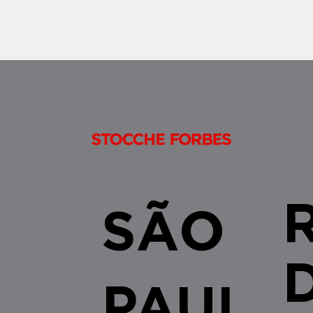
alienações fiduciárias celebradas no
âmbito do SFI/SF
SÃO
PAUL