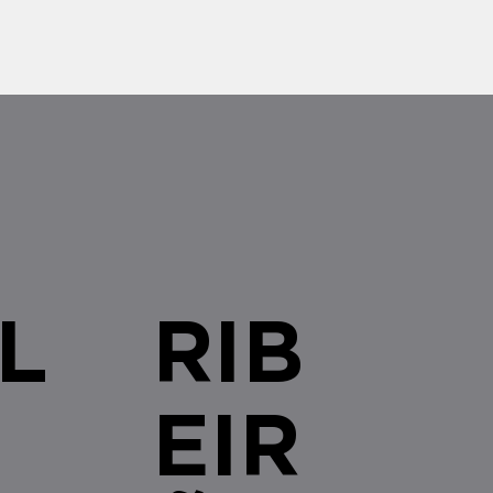
s brasileiras com qualquer
L
RIB
EIR