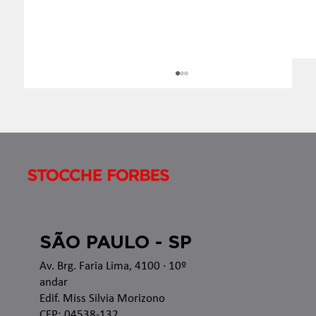
Boletim InformaTax - 07/2026 - S1
Apresentamos o Boletim InformaTax, informativo
semanal com os temas que estão sendo discutidos
nas esferas administrativa e judicial, bem como as
recentes alterações legislativas e regulamentares
no â
SÃO PAULO - SP
Av. Brg. Faria Lima, 4100
· 10º
andar
Edif. Miss Silvia Morizono
CEP: 04538-132