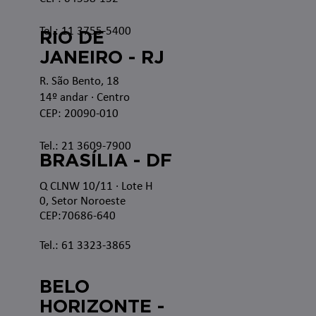
Tel.: 11 3755-5400
RIO DE
JANEIRO - RJ
R. São Bento, 18
14º andar · Centro
CEP: 20090-010
Tel.: 21 3609-7900
BRASÍLIA - DF
Q CLNW 10/11 · Lote H
0, Setor Noroeste
CEP:70686-640
Tel.: 61 3323-3865
BELO
HORIZONTE -