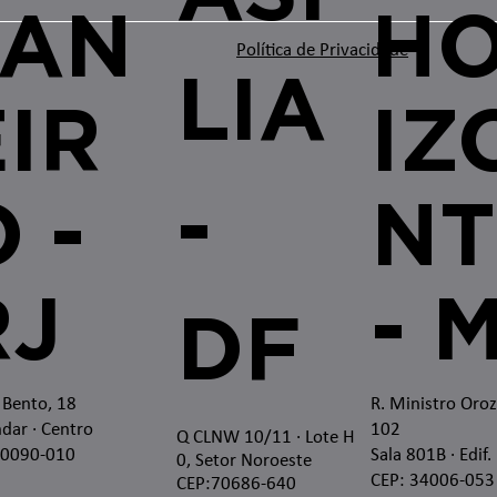
JAN
H
Política de Privacidade
LIA
EIR
IZ
-
 -
NT
RJ
- 
DF
 Bento, 18
R. Ministro Oro
dar · Centro
102
Q CLNW 10/11 · Lote H
20090-010
Sala 801B · Edif.
0, Setor Noroeste
CEP: 34006-053
CEP:70686-640