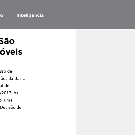
ão
Inteligência
São
óveis
sso de 
iões da Barra 
al de 
/2017. As 
o, uma 
 Decisão de 