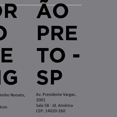
OR
ÃO
O
PRE
E
TO -
MG
SP
Av. Presidente Vargas,
zimbo Nonato,
2001
Sala 58 · Jd. América
 Icon
CEP: 14020-260