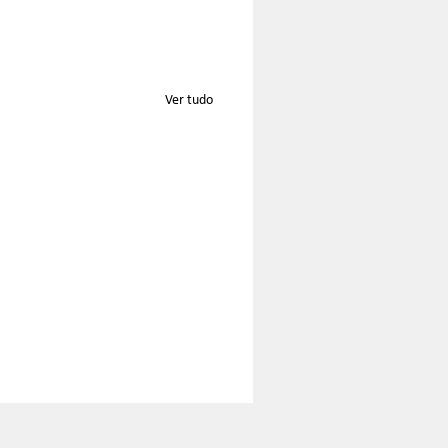
Ver tudo
 CV na Lista de
ristas dos EUA:O