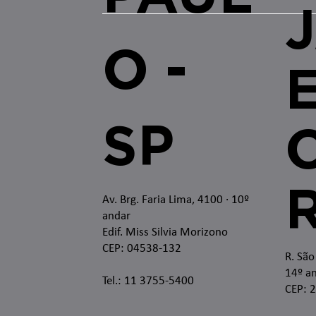
O -
SP
O
Av. Brg. Faria Lima, 4100
· 10º
andar
Edif. Miss Silvia Morizono
CEP: 04538-132
R. São
14º an
Tel.: 11 3755-5400
CEP: 