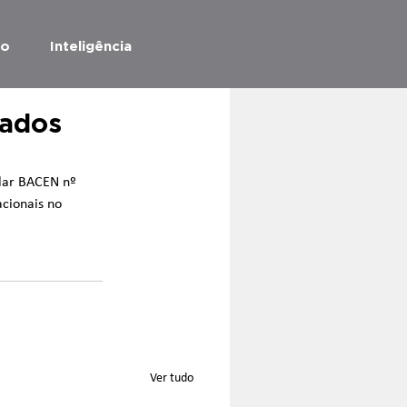
ão
Inteligência
vados
ular BACEN nº 
cionais no 
Ver tudo