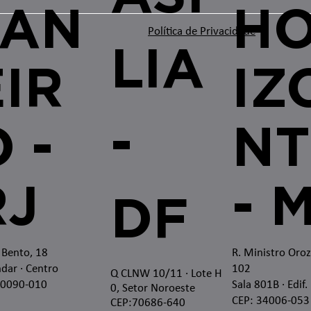
JAN
H
Política de Privacidade
LIA
EIR
IZ
-
 -
NT
RJ
- 
DF
 Bento, 18
R. Ministro Oro
dar · Centro
102
Q CLNW 10/11 · Lote H
20090-010
Sala 801B · Edif.
0, Setor Noroeste
CEP: 34006-053
CEP:70686-640