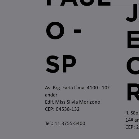
O -
SP
O
Av. Brg. Faria Lima, 4100
· 10º
andar
Edif. Miss Silvia Morizono
CEP: 04538-132
R. São
14º an
Tel.: 11 3755-5400
CEP: 