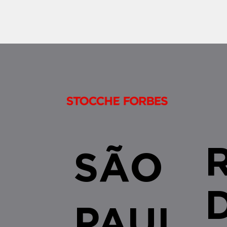
alienações fiduciárias celebradas no
âmbito do SFI/SF
SÃO
PAUL