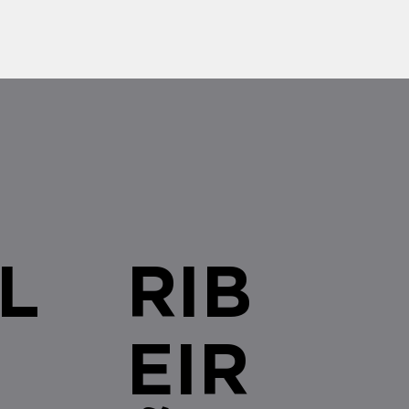
s brasileiras com qualquer
L
RIB
EIR