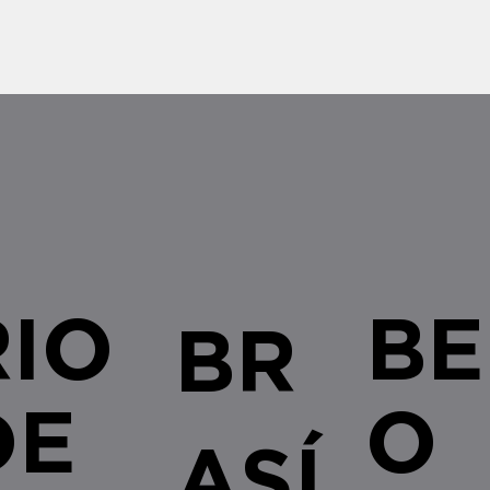
legislativas e regulamentares no â
empresa
RIO
BE
BR
DE
O
ASÍ