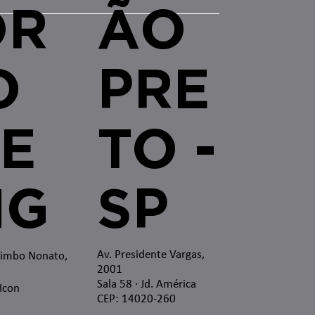
OR
ÃO
O
PRE
E
TO -
MG
SP
Av. Presidente Vargas,
zimbo Nonato,
2001
Sala 58 · Jd. América
 Icon
CEP: 14020-260