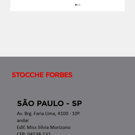
Boletim InformaTax - 07/2026 - S1
Apresentamos o Boletim InformaTax, informativo
semanal com os temas que estão sendo discutidos
nas esferas administrativa e judicial, bem como as
recentes alterações legislativas e regulamentares
no â
SÃO PAULO - SP
Av. Brg. Faria Lima, 4100
· 10º
andar
Edif. Miss Silvia Morizono
CEP: 04538-132