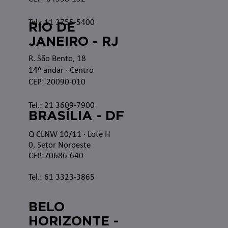
Tel.: 11 3755-5400
RIO DE
JANEIRO - RJ
R. São Bento, 18
14º andar · Centro
CEP: 20090-010
Tel.: 21 3609-7900
BRASÍLIA - DF
Q CLNW 10/11 · Lote H
0, Setor Noroeste
CEP:70686-640
Tel.: 61 3323-3865
BELO
HORIZONTE -