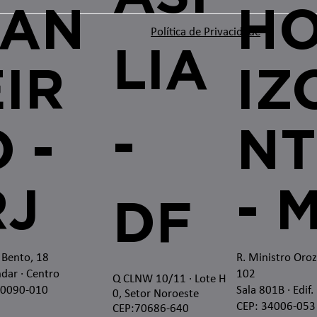
JAN
H
Política de Privacidade
LIA
EIR
IZ
-
 -
NT
RJ
- 
DF
 Bento, 18
R. Ministro Oro
dar · Centro
102
Q CLNW 10/11 · Lote H
20090-010
Sala 801B · Edif.
0, Setor Noroeste
CEP: 34006-053
CEP:70686-640