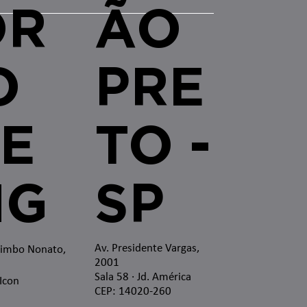
OR
ÃO
O
PRE
E
TO -
MG
SP
Av. Presidente Vargas,
zimbo Nonato,
2001
Sala 58 · Jd. América
 Icon
CEP: 14020-260