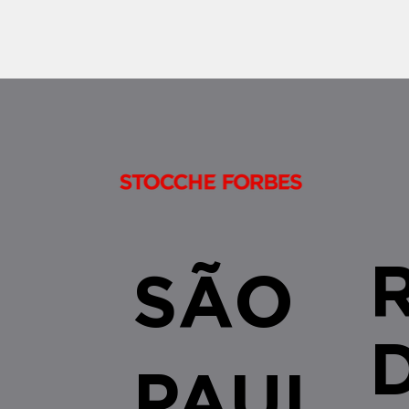
decisão do Conselho Nacional de
Justiça reconhecendo que a
aplicação do art. 38 da Lei
9.514/1997 não se restringe às
alienações fiduciárias celebradas no
âmbito do SFI/SF
SÃO
PAUL