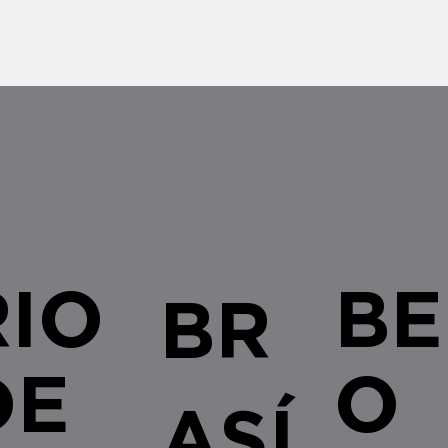
informativo semanal com os temas
da Capi
que estão sendo discutidos nas
como or
esferas administrativa e judicial,
Estados
bem como as recentes alterações
urgente
legislativas e regulamentares no â
empresa
RIO
BE
BR
DE
O
ASÍ