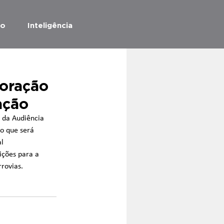
ão
Inteligência
loração
ação
 da Audiência 
o que será 
l 
ições para a 
rovias.