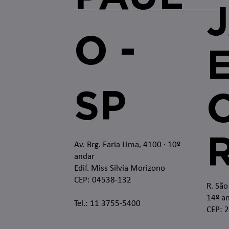
O -
SP
O
Av. Brg. Faria Lima, 4100
· 10º
andar
Edif. Miss Silvia Morizono
CEP: 04538-132
R. São
14º an
Tel.: 11 3755-5400
CEP: 