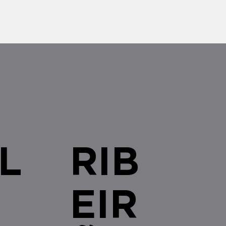
tal e do Comando Vermelho
ganizações terroristas pelos
 Unidos cria um novo e
 cenário de compliance para
s brasileiras com qualquer
L
RIB
EIR