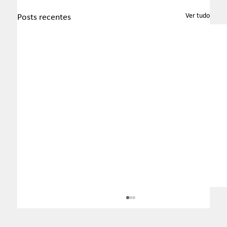
Ver tudo
Posts recentes
Boletim InformaTax - 07/2026 - S1
Apresentamos o Boletim InformaTax, informativo