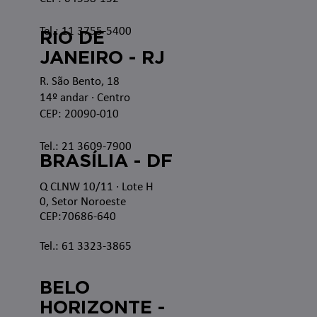
Tel.: 11 3755-5400
RIO DE
JANEIRO - RJ
R. São Bento, 18
14º andar · Centro
CEP: 20090-010
Tel.: 21 3609-7900
BRASÍLIA - DF
Q CLNW 10/11 · Lote H
0, Setor Noroeste
CEP:70686-640
Tel.: 61 3323-3865
BELO
HORIZONTE -