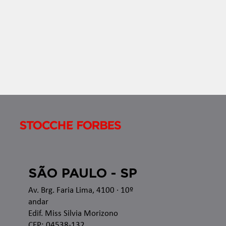
semanal com os temas que estão sendo discutidos
nas esferas administrativa e judicial, bem como as
recentes alterações legislativas e regulamentares
no â
SÃO PAULO - SP
Av. Brg. Faria Lima, 4100
· 10º
andar
Edif. Miss Silvia Morizono
CEP: 04538-132