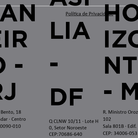
JAN
H
Política de Privacidade
LIA
EIR
IZ
-
 -
NT
RJ
- 
DF
 Bento, 18
R. Ministro Oro
dar · Centro
102
Q CLNW 10/11 · Lote H
20090-010
Sala 801B · Edif.
0, Setor Noroeste
CEP: 34006-053
CEP:70686-640