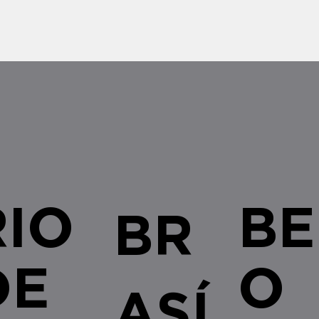
esferas administrativa e judicial,
Estados
bem como as recentes alterações
urgente
legislativas e regulamentares no â
empresa
RIO
BE
BR
DE
O
ASÍ