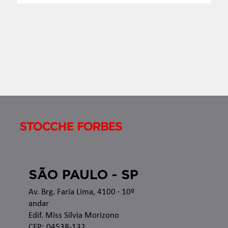
Apresentamos o Boletim InformaTax, informativo
semanal com os temas que estão sendo discutidos
nas esferas administrativa e judicial, bem como as
recentes alterações legislativas e regulamentares
no â
SÃO PAULO - SP
Av. Brg. Faria Lima, 4100
· 10º
andar
Edif. Miss Silvia Morizono
CEP: 04538-132