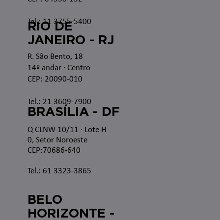
Tel.: 11 3755-5400
RIO DE
JANEIRO - RJ
R. São Bento, 18
14º andar · Centro
CEP: 20090-010
Tel.: 21 3609-7900
BRASÍLIA - DF
Q CLNW 10/11 · Lote H
0, Setor Noroeste
CEP:70686-640
Tel.: 61 3323-3865
BELO
HORIZONTE -