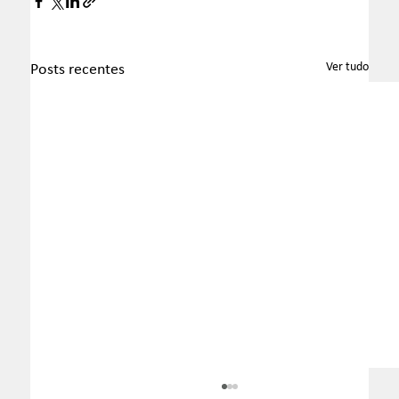
Ver tudo
Posts recentes
Boletim InformaTax - 07/2026 - S1