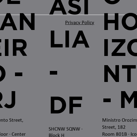
ASI
JAN
H
Privacy Policy
LIA
EIR
IZ
-
 -
NT
RJ
- 
DF
nto Street,
Ministro Orozi
Street, 182
SHCNW SQNW
·
loor · Center
Room 801B · Ico
Block H