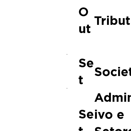
O
Tribut
ut
Se
Socie
t
Admin
Se
ivo e
t