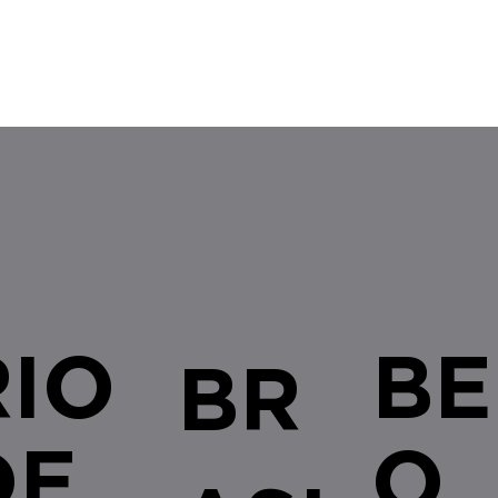
RIO
BE
BR
DE
O