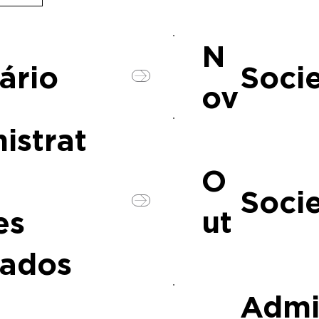
N
ário
Socie
ov
istrat
O
Socie
ut
es
ados
Admi