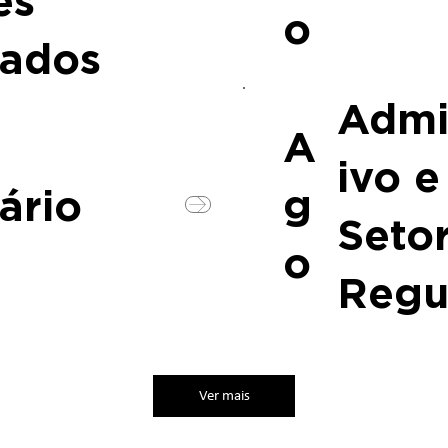
es
o
ados
Admi
A
ivo e
g
ário
Seto
o
Regu
Ver mais