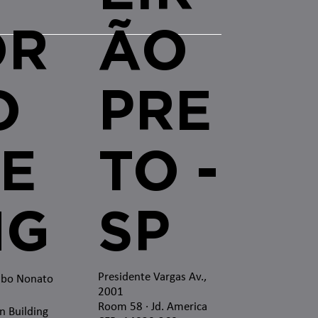
OR
ÃO
O
PRE
E
TO -
MG
SP
Presidente Vargas Av.,
mbo Nonato
2001
Room 58 · Jd. America
n Building