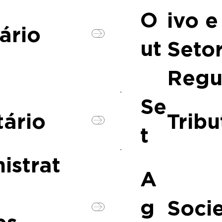
O
ivo e
ário
ut
Seto
Regu
Se
tário
Tribu
t
istrat
A
g
Socie