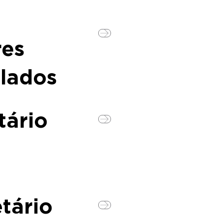
res
lados
tário
tário