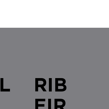
L
RIB
EIR