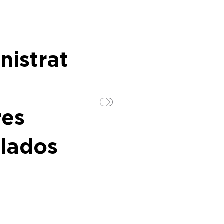
nistrat
res
lados