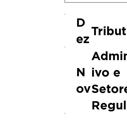
D
Tribut
ez
Admin
N
ivo e
ov
Setor
Regul