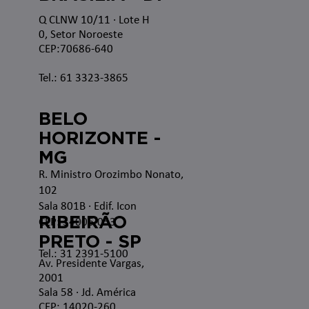
Q CLNW 10/11 · Lote H
0, Setor Noroeste
CEP:70686-640
Tel.: 61 3323-3865
BELO
HORIZONTE -
MG
R. Ministro Orozimbo Nonato,
102
Sala 801B · Edif. Icon
RIBEIRÃO
CEP: 34006-053
PRETO - SP
Tel.: 31 2391-5100
Av. Presidente Vargas,
2001
Sala 58 · Jd. América
CEP: 14020-260