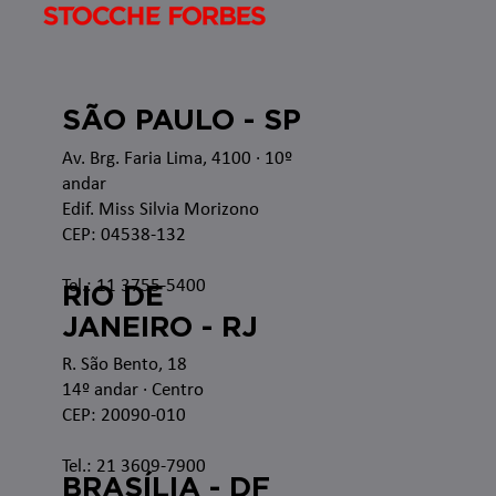
SÃO PAULO - SP
Av. Brg. Faria Lima, 4100
· 10º
andar
Edif. Miss Silvia Morizono
CEP: 04538-132
Tel.: 11 3755-5400
RIO DE
JANEIRO - RJ
R. São Bento, 18
14º andar · Centro
CEP: 20090-010
Tel.: 21 3609-7900
BRASÍLIA - DF